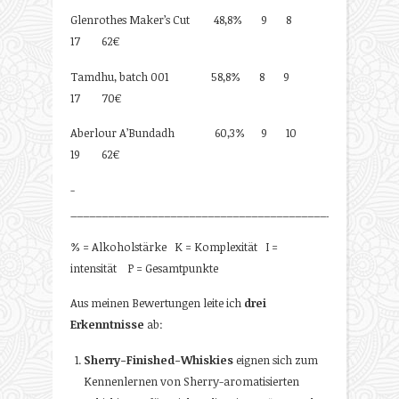
Glenrothes Maker’s Cut 48,8% 9 8
17 62€
Tamdhu, batch 001 58,8% 8 9
17 70€
Aberlour A’Bundadh 60,3% 9 10
19 62€
­­­­­­­­­­­­­­­­­­­­­­­­­­
_________________________________________________
% = Alkoholstärke K = Komplexität I =
intensität P = Gesamtpunkte
Aus meinen Bewertungen leite ich
drei
Erkenntnisse
ab:
Sherry-Finished-Whiskies
eignen sich zum
Kennenlernen von Sherry-aromatisierten