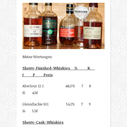
Meine Wertungen:
Sherry-Finished-Whiskies % K
I P Preis
Aberlour 12 J. 48,0% 7 8
15 42€
Glenallachie 10J. 56,1% 7 9
16 52€
Sherry-Cask-Whiskies