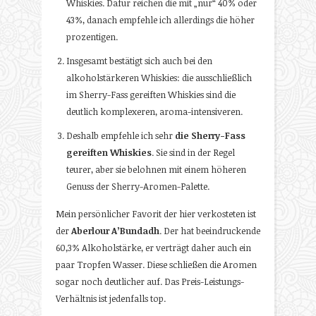
Whiskies. Dafür reichen die mit „nur“ 40% oder
43%, danach empfehle ich allerdings die höher
prozentigen.
Insgesamt bestätigt sich auch bei den
alkoholstärkeren Whiskies: die ausschließlich
im Sherry-Fass gereiften Whiskies sind die
deutlich komplexeren, aroma-intensiveren.
Deshalb empfehle ich sehr
die Sherry-Fass
gereiften Whiskies
. Sie sind in der Regel
teurer, aber sie belohnen mit einem höheren
Genuss der Sherry-Aromen-Palette.
Mein persönlicher Favorit der hier verkosteten ist
der
Aberlour A’Bundadh
. Der hat beeindruckende
60,3% Alkoholstärke, er verträgt daher auch ein
paar Tropfen Wasser. Diese schließen die Aromen
sogar noch deutlicher auf. Das Preis-Leistungs-
Verhältnis ist jedenfalls top.