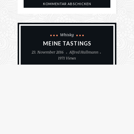
Whisky
MEINE TASTINGS
23. November 2016
Alfred Hullmann
1971 Views
H
äufig lade ich Verwandte oder
Freunde in meine Bar ein – dafür
habe ich sie schließlich gebaut. Mein
Ziel ist, für jede Gästegruppe eine individuelle Liste
von Whiskies zusammenzustellen, um die
Aromenvielfalt des schottischen Whiskys zu