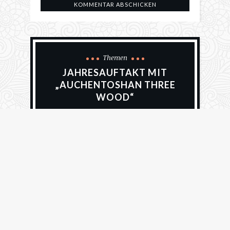
Themen
JAHRESAUFTAKT MIT
„AUCHENTOSHAN THREE
WOOD“
19. Januar 2026
Alfred Hullmann
519 Views
Z
u Beginn des neuen Jahres empfehle
ich einen Whisky, der das
wechselhafte Wetter erträglicher und
den Abend entspannter macht: den