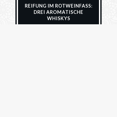
REIFUNG IM ROTWEINFASS:
DREI AROMATISCHE
WHISKYS
27. Oktober 2025
Alfred Hullmann
496 Views
M
alt Whiskys bieten aromareichen
Trinkgenuss. Das gilt umso mehr,
wenn sie in vorbelegten Fässern
reiften, zum Beispiel in Rotweinfässern. Diese
Whiskys verdienen daher besondere Beachtung.
Heute stelle ich drei Whiskys vor, die ausschließlich
in Rotwein-Fässern reiften. In der ersten Folge
habe ich drei Whiskys vorgestellt, die nur zum