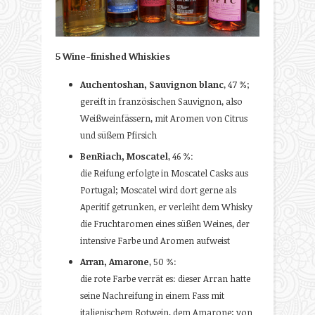
5 Wine-finished Whiskies
Auchentoshan, Sauvignon blanc
, 47 %;
gereift in französischen Sauvignon, also
Weißweinfässern, mit Aromen von Citrus
und süßem Pfirsich
BenRiach, Moscatel
, 46 %:
die Reifung erfolgte in Moscatel Casks aus
Portugal; Moscatel wird dort gerne als
Aperitif getrunken, er verleiht dem Whisky
die Fruchtaromen eines süßen Weines, der
intensive Farbe und Aromen aufweist
Arran, Amarone
, 50 %:
die rote Farbe verrät es: dieser Arran hatte
seine Nachreifung in einem Fass mit
italienischem Rotwein, dem Amarone; von