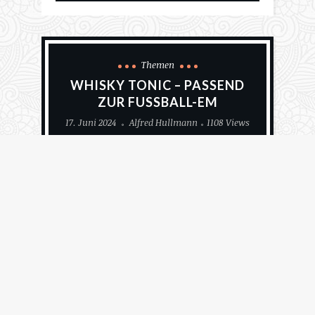
Themen
WHISKY TONIC – PASSEND
ZUR FUSSBALL-EM
17. Juni 2024
Alfred Hullmann
1108 Views
W
hisky und Fußball? Ja, das passt
durchaus. Es muss nicht immer
Bier sein. Auch ein Whisky-
Cocktail eignet sich als stimmungsvoller Begleiter
eines EM-Fußballspiels. Für die anstehenden
Übertragungen habe ich mir zwei Whiskys