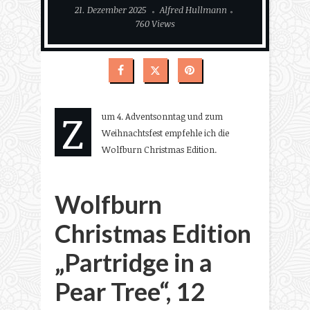
21. Dezember 2025
Alfred Hullmann
760 Views
Z
um 4. Adventsonntag und zum
Weihnachtsfest empfehle ich die
Wolfburn Christmas Edition.
Wolfburn
Christmas Edition
„Partridge in a
Pear Tree“, 12