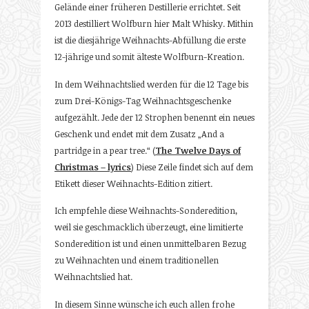
Gelände einer früheren Destillerie errichtet. Seit
2013 destilliert Wolfburn hier Malt Whisky. Mithin
ist die diesjährige Weihnachts-Abfüllung die erste
12-jährige und somit älteste Wolfburn-Kreation.
In dem Weihnachtslied werden für die 12 Tage bis
zum Drei-Königs-Tag Weihnachtsgeschenke
aufgezählt. Jede der 12 Strophen benennt ein neues
Geschenk und endet mit dem Zusatz „And a
partridge in a pear tree.“ (
The Twelve Days of
Christmas – lyrics
) Diese Zeile findet sich auf dem
Etikett dieser Weihnachts-Edition zitiert.
Ich empfehle diese Weihnachts-Sonderedition,
weil sie geschmacklich überzeugt, eine limitierte
Sonderedition ist und einen unmittelbaren Bezug
zu Weihnachten und einem traditionellen
Weihnachtslied hat.
In diesem Sinne wünsche ich euch allen frohe